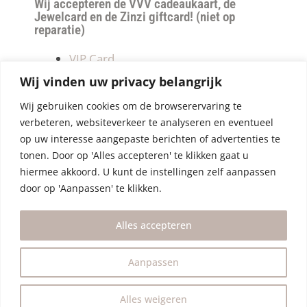
Wij accepteren de VVV cadeaukaart, de
Jewelcard en de Zinzi giftcard! (niet op
reparatie)
VIP Card
Retourneren
Wij vinden uw privacy belangrijk
Betalen & verzendkosten
Wij gebruiken cookies om de browserervaring te
Privacy Policy
verbeteren, websiteverkeer te analyseren en eventueel
Algemene Voorwaarden
op uw interesse aangepaste berichten of advertenties te
tonen. Door op 'Alles accepteren' te klikken gaat u
hiermee akkoord. U kunt de instellingen zelf aanpassen
door op 'Aanpassen' te klikken.
Alles accepteren
Aanpassen
Alles weigeren