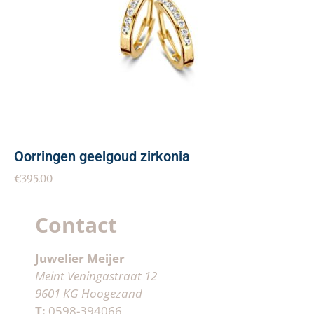
Oorringen geelgoud zirkonia
€
395.00
Contact
Juwelier Meijer
Meint Veningastraat 12
9601 KG Hoogezand
T:
0598-394066