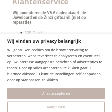
Klantenservice
Wij accepteren de VVV cadeaukaart, de
Jewelcard en de Zinzi giftcard! (niet op
reparatie)
VIP Card
Retourneren
Wij vinden uw privacy belangrijk
Betalen & verzendkosten
Wij gebruiken cookies om de browserervaring te
Privacy Policy
verbeteren, websiteverkeer te analyseren en eventueel
Algemene Voorwaarden
op uw interesse aangepaste berichten of advertenties te
tonen. Door op 'Alles accepteren' te klikken gaat u
hiermee akkoord. U kunt de instellingen zelf aanpassen
door op 'Aanpassen' te klikken.
Alles accepteren
Aanpassen