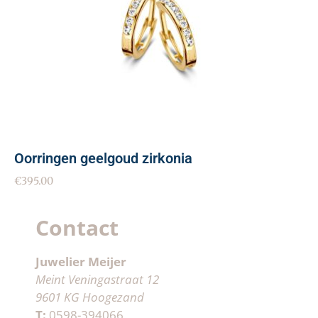
Oorringen geelgoud zirkonia
€
395.00
Contact
Juwelier Meijer
Meint Veningastraat 12
9601 KG Hoogezand
T:
0598-394066