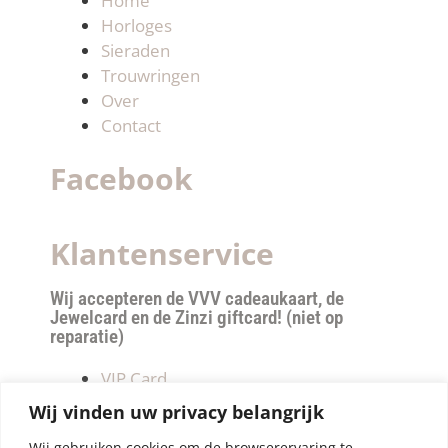
Home
Horloges
Sieraden
Trouwringen
Over
Contact
Facebook
Klantenservice
Wij accepteren de VVV cadeaukaart, de
Jewelcard en de Zinzi giftcard! (niet op
reparatie)
VIP Card
Retourneren
Wij vinden uw privacy belangrijk
Betalen & verzendkosten
Wij gebruiken cookies om de browserervaring te