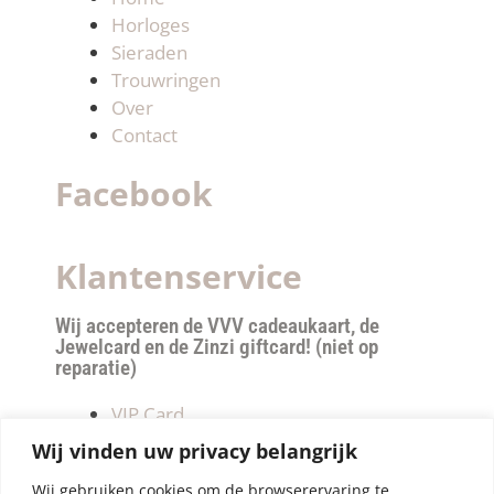
Horloges
Sieraden
Trouwringen
Over
Contact
Facebook
Klantenservice
Wij accepteren de VVV cadeaukaart, de
Jewelcard en de Zinzi giftcard! (niet op
reparatie)
VIP Card
Retourneren
Wij vinden uw privacy belangrijk
Betalen & verzendkosten
Wij gebruiken cookies om de browserervaring te