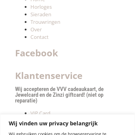
Horloges
Sieraden
Trouwringen
Over
Contact
Facebook
Klantenservice
Wij accepteren de VVV cadeaukaart, de
Jewelcard en de Zinzi giftcard! (niet op
reparatie)
VIP Card
Retourneren
Wij vinden uw privacy belangrijk
Betalen & verzendkosten
Wij gebruiken cookies om de browserervaring te