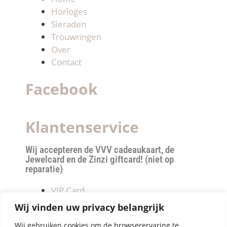
Horloges
Sieraden
Trouwringen
Over
Contact
Facebook
Klantenservice
Wij accepteren de VVV cadeaukaart, de
Jewelcard en de Zinzi giftcard! (niet op
reparatie)
VIP Card
Retourneren
Wij vinden uw privacy belangrijk
Betalen & verzendkosten
Wij gebruiken cookies om de browserervaring te