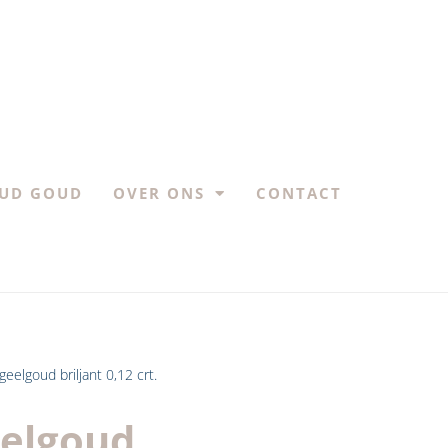
UD GOUD
OVER ONS
CONTACT
eelgoud briljant 0,12 crt.
eelgoud