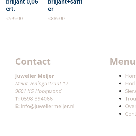
briljant 0,06
briljant+saffi
crt.
er
€
595.00
€
885.00
Contact
Menu
Juwelier Meijer
Ho
Meint Veningastraat 12
Horl
9601 KG Hoogezand
Sier
T:
0598-394066
Trou
E:
info@juweliermeijer.nl
Ove
Cont