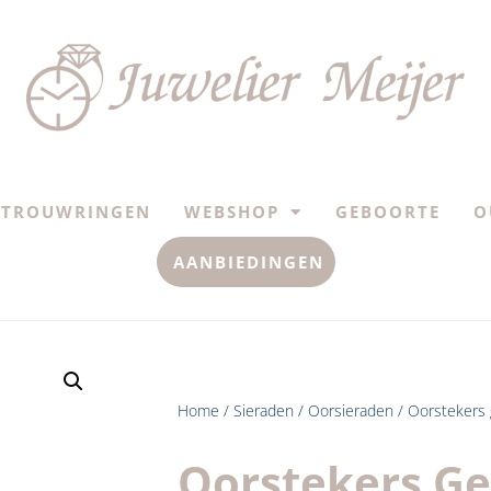
TROUWRINGEN
WEBSHOP
GEBOORTE
O
AANBIEDINGEN
Home
/
Sieraden
/
Oorsieraden
/ Oorstekers g
Oorstekers G