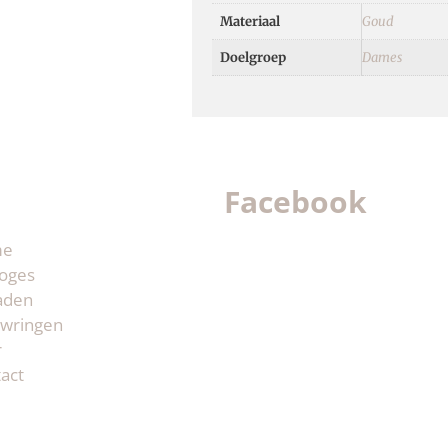
Materiaal
Goud
Doelgroep
Dames
Facebook
me
oges
aden
wringen
r
act