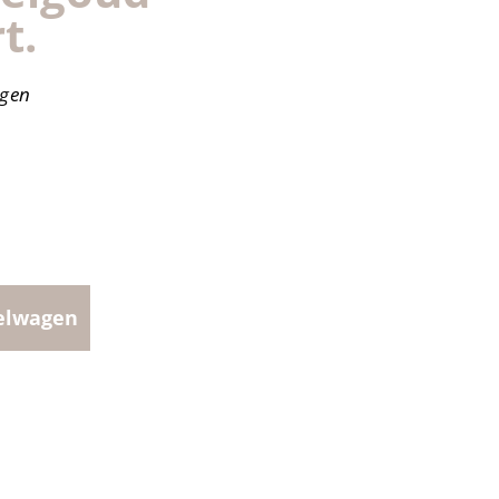
t.
agen
elwagen