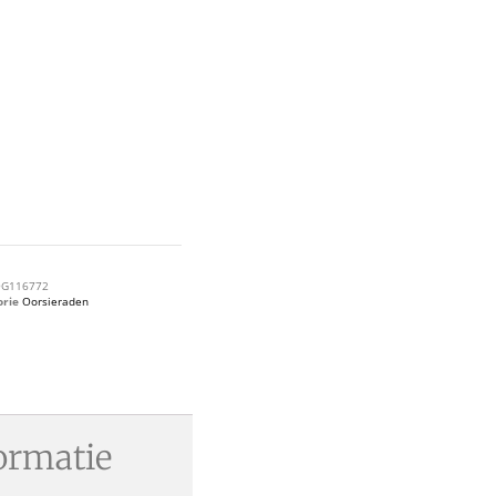
G116772
orie
Oorsieraden
ormatie