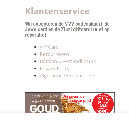
Klantenservice
Wij accepteren de VVV cadeaukaart, de
Jewelcard en de Zinzi giftcard! (niet op
reparatie)
VIP Card
Retourneren
Betalen & verzendkosten
Privacy Policy
Algemene Voorwaarden