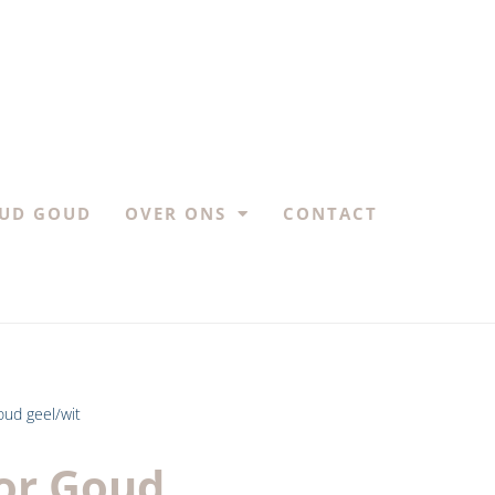
UD GOUD
OVER ONS
CONTACT
oud geel/wit
lor Goud