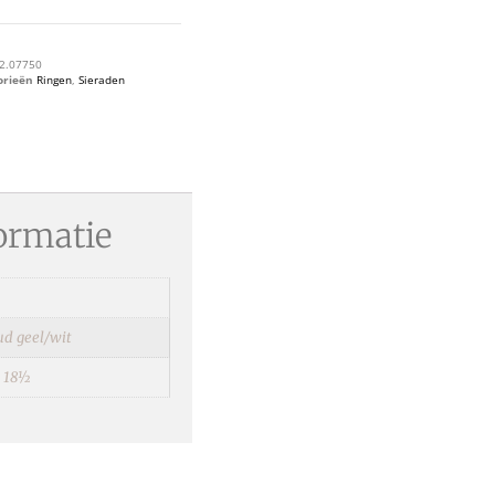
2.07750
orieën
Ringen
,
Sieraden
ormatie
ud geel/wit
,
18½