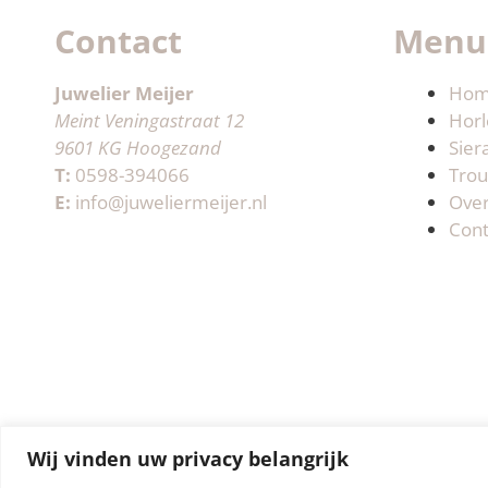
Contact
Menu
Juwelier Meijer
Ho
Meint Veningastraat 12
Horl
9601 KG Hoogezand
Sier
T:
0598-394066
Trou
E:
info@juweliermeijer.nl
Ove
Cont
Wij vinden uw privacy belangrijk