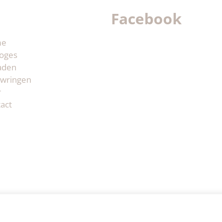
Facebook
me
oges
aden
wringen
r
act