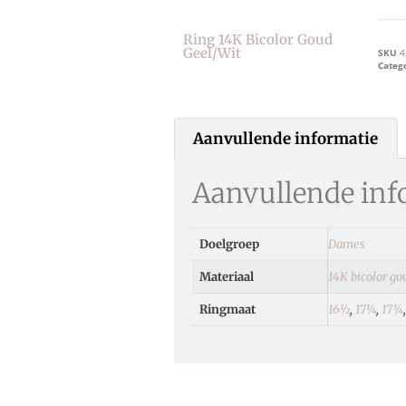
Ring 14K Bicolor Goud
Geel/wit
SKU
4
Categ
Aanvullende informatie
Aanvullende inf
Doelgroep
Dames
Materiaal
14K bicolor go
Ringmaat
16½
,
17¼
,
17¾