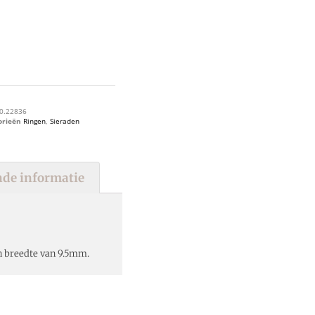
0.22836
orieën
Ringen
,
Sieraden
de informatie
n breedte van 9.5mm.