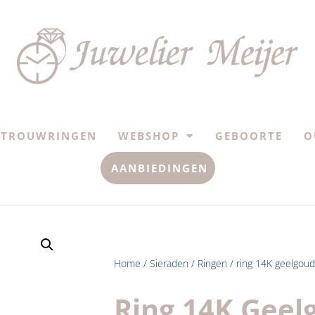
TROUWRINGEN
WEBSHOP
GEBOORTE
O
AANBIEDINGEN
Home
/
Sieraden
/
Ringen
/ ring 14K geelgoud
Ring 14K Geel