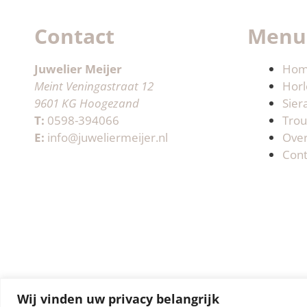
Contact
Menu
Juwelier Meijer
Ho
Meint Veningastraat 12
Horl
9601 KG Hoogezand
Sier
T:
0598-394066
Trou
E:
info@juweliermeijer.nl
Ove
Cont
Wij vinden uw privacy belangrijk