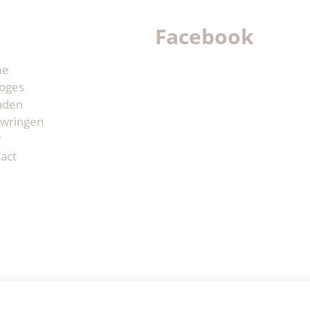
Facebook
me
oges
aden
wringen
r
act