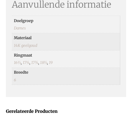
Aanvullende informatie
Doelgroep
Dames
Materiaal
14K geelgoud
Ringmaat
16½
,
17¼
,
17¾
,
18½
,
19
Breedte
6
Gerelateerde Producten