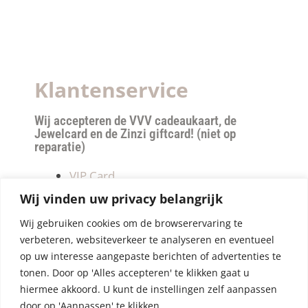
Klantenservice
Wij accepteren de VVV cadeaukaart, de
Jewelcard en de Zinzi giftcard! (niet op
reparatie)
VIP Card
Retourneren
Wij vinden uw privacy belangrijk
Betalen & verzendkosten
Wij gebruiken cookies om de browserervaring te
Privacy Policy
verbeteren, websiteverkeer te analyseren en eventueel
Algemene Voorwaarden
op uw interesse aangepaste berichten of advertenties te
tonen. Door op 'Alles accepteren' te klikken gaat u
hiermee akkoord. U kunt de instellingen zelf aanpassen
door op 'Aanpassen' te klikken.