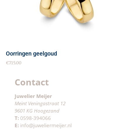
Oorringen geelgoud
€
715.00
Contact
Juwelier Meijer
Meint Veningastraat 12
9601 KG Hoogezand
T:
0598-394066
E:
info@juweliermeijer.nl