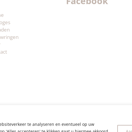
Facebook
me
oges
aden
wringen
r
act
ebsiteverkeer te analyseren en eventueel op uw
op 'Alles accepteren' te klikken gaat u hiermee akkoord.
Aa