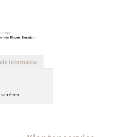
5.01573
orieën
Ringen
,
Sieraden
de informatie
te van 6mm.