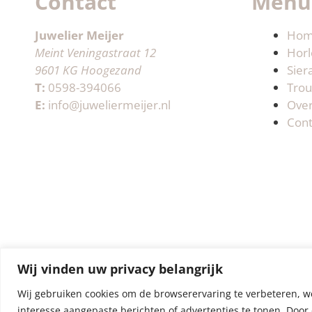
Contact
Menu
Juwelier Meijer
Ho
Meint Veningastraat 12
Horl
9601 KG Hoogezand
Sier
T:
0598-394066
Trou
E:
info@juweliermeijer.nl
Ove
Cont
Wij vinden uw privacy belangrijk
Wij gebruiken cookies om de browserervaring te verbeteren, w
interesse aangepaste berichten of advertenties te tonen. Door 