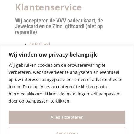
Klantenservice
Wij accepteren de VVV cadeaukaart, de
Jewelcard en de Zinzi giftcard! (niet op
reparatie)
VIP Card
Retourneren
Wij vinden uw privacy belangrijk
Betalen & verzendkosten
Wij gebruiken cookies om de browserervaring te
Privacy Policy
verbeteren, websiteverkeer te analyseren en eventueel
Algemene Voorwaarden
op uw interesse aangepaste berichten of advertenties te
tonen. Door op 'Alles accepteren' te klikken gaat u
hiermee akkoord. U kunt de instellingen zelf aanpassen
door op 'Aanpassen' te klikken.
Alles accepteren
Aanpassen