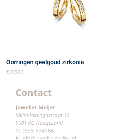
Oorringen geelgoud zirkonia
€
395.00
Contact
Juwelier Meijer
Meint Veningastraat 12
9601 KG Hoogezand
T:
0598-394066
E:
info@juweliermeijer.nl