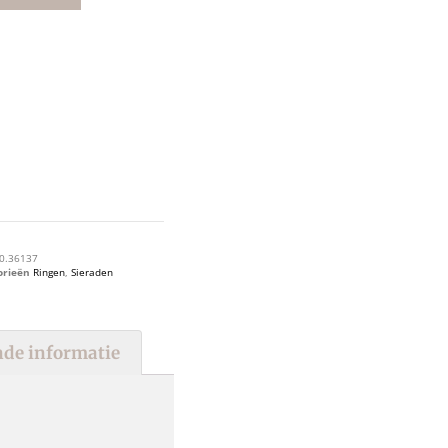
0.36137
orieën
Ringen
,
Sieraden
de informatie