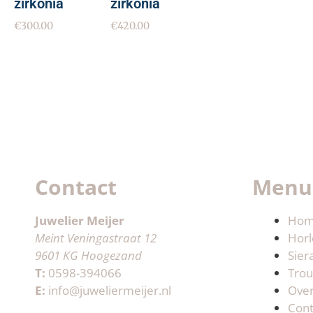
zirkonia
zirkonia
€
300.00
€
420.00
Contact
Menu
Juwelier Meijer
Ho
Meint Veningastraat 12
Horl
9601 KG Hoogezand
Sier
T:
0598-394066
Trou
E:
info@juweliermeijer.nl
Ove
Cont