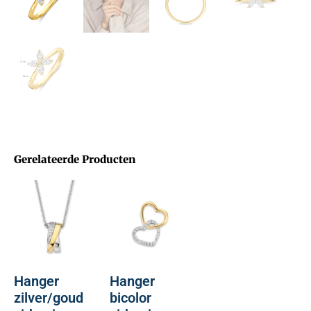
Gerelateerde Producten
Hanger
Hanger
zilver/goud
bicolor