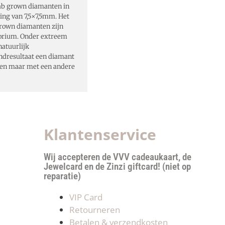
lab grown diamanten in
ing van 7,5×7,5mm. Het
grown diamanten zijn
torium. Onder extreem
atuurlijk
indresultaat een diamant
en maar met een andere
Klantenservice
Wij accepteren de VVV cadeaukaart, de
Jewelcard en de Zinzi giftcard! (niet op
reparatie)
VIP Card
Retourneren
Betalen & verzendkosten