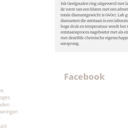
14k Geelgouden ring uitgevoerd met 
de vorm van een bloem met een afmet
totale diamantgewicht is 0.40ct. Lab 
diamanten die ontstaan in een labora
hoge druk en temperatuur wordt het n
ontstaansproces nagebootst met als e
met dezelfde chemische eigenschapp
oorsprong.
Facebook
me
oges
aden
wringen
r
act