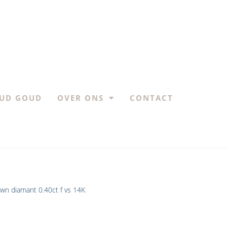
UD GOUD
OVER ONS
CONTACT
own diamant 0.40ct f vs 14K