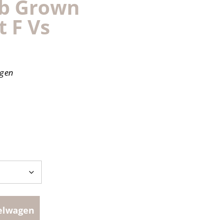
ab Grown
 F Vs
agen
elwagen