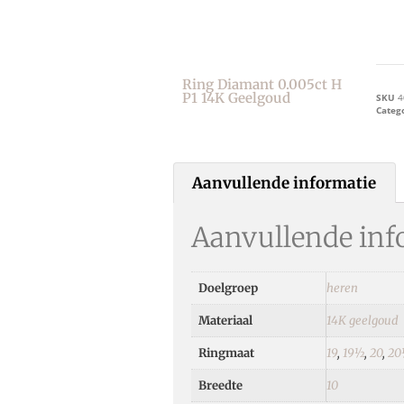
Ring Diamant 0.005ct H
P1 14K Geelgoud
SKU
4
Categ
Aanvullende informatie
Aanvullende inf
Doelgroep
heren
Materiaal
14K geelgoud
Ringmaat
19
,
19½
,
20
,
20
Breedte
10