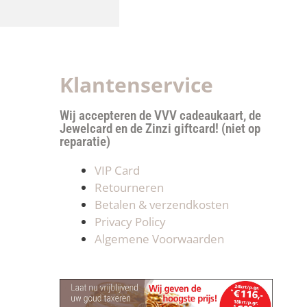
Klantenservice
Wij accepteren de VVV cadeaukaart, de
Jewelcard en de Zinzi giftcard! (niet op
reparatie)
VIP Card
Retourneren
Betalen & verzendkosten
Privacy Policy
Algemene Voorwaarden