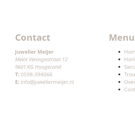
Contact
Menu
Juwelier Meijer
Ho
Meint Veningastraat 12
Horl
9601 KG Hoogezand
Sier
T:
0598-394066
Trou
E:
info@juweliermeijer.nl
Ove
Cont