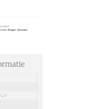
0.14697
orieën
Ringen
,
Sieraden
ormatie
½
,
21