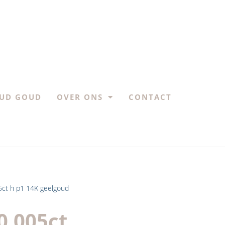
UD GOUD
OVER ONS
CONTACT
5ct h p1 14K geelgoud
0.005ct