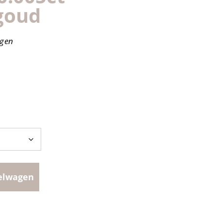
goud
agen
elwagen