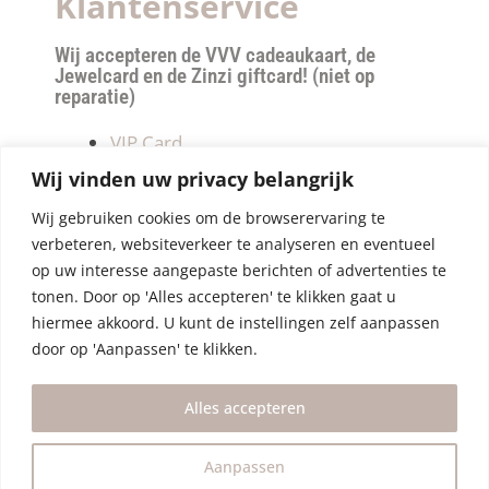
Klantenservice
Wij accepteren de VVV cadeaukaart, de
Jewelcard en de Zinzi giftcard! (niet op
reparatie)
VIP Card
Retourneren
Wij vinden uw privacy belangrijk
Betalen & verzendkosten
Wij gebruiken cookies om de browserervaring te
Privacy Policy
verbeteren, websiteverkeer te analyseren en eventueel
Algemene Voorwaarden
op uw interesse aangepaste berichten of advertenties te
tonen. Door op 'Alles accepteren' te klikken gaat u
hiermee akkoord. U kunt de instellingen zelf aanpassen
door op 'Aanpassen' te klikken.
Alles accepteren
Aanpassen