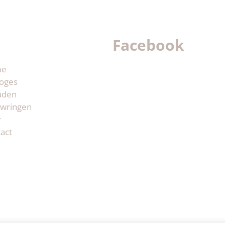
Facebook
me
oges
aden
wringen
r
act