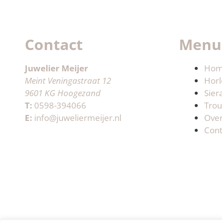
Contact
Menu
Juwelier Meijer
Ho
Meint Veningastraat 12
Horl
9601 KG Hoogezand
Sier
T:
0598-394066
Trou
E:
info@juweliermeijer.nl
Ove
Cont