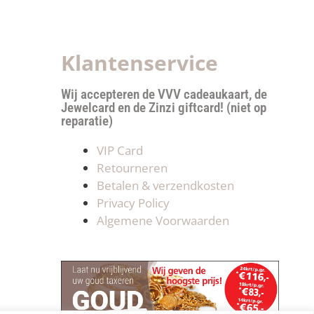
Klantenservice
Wij accepteren de VVV cadeaukaart, de
Jewelcard en de Zinzi giftcard! (niet op
reparatie)
VIP Card
Retourneren
Betalen & verzendkosten
Privacy Policy
Algemene Voorwaarden