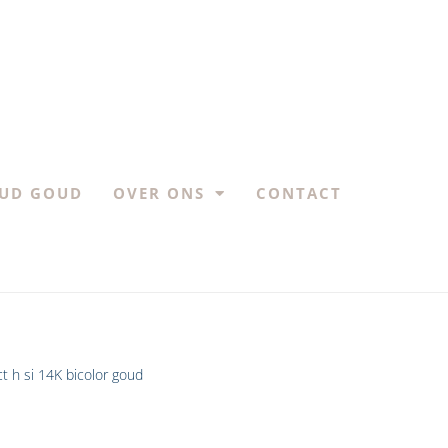
UD GOUD
OVER ONS
CONTACT
t h si 14K bicolor goud