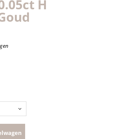
0.05ct H
 Goud
agen
elwagen