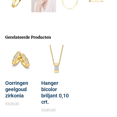
Gerelateerde Producten
Oorringen
Hanger
geelgoud
bicolor
zirkonia
briljant 0,10
crt.
€
635.00
€
685.00