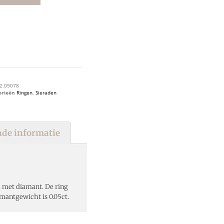
2.09078
orieën
Ringen
,
Sieraden
de informatie
d met diamant. De ring
mantgewicht is 0.05ct.