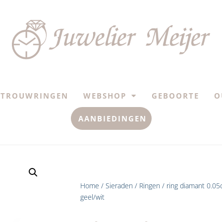
TROUWRINGEN
WEBSHOP
GEBOORTE
O
AANBIEDINGEN
Home
/
Sieraden
/
Ringen
/ ring diamant 0.05c
geel/wit