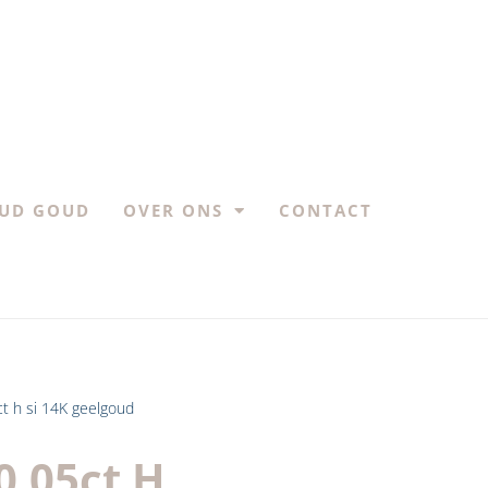
UD GOUD
OVER ONS
CONTACT
ct h si 14K geelgoud
0.05ct H