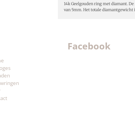
14k Geelgouden ring met diamant. De 
van 5mm. Het totale diamantgewicht is
Facebook
me
oges
aden
wringen
r
act