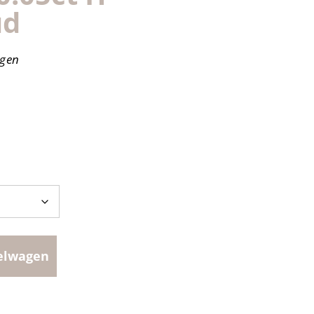
ud
agen
elwagen