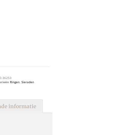
0.36253
orieën
Ringen
,
Sieraden
de informatie