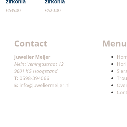
zirkonia
zirkonia
€
635.00
€
420.00
Contact
Menu
Juwelier Meijer
Ho
Meint Veningastraat 12
Horl
9601 KG Hoogezand
Sier
T:
0598-394066
Trou
E:
info@juweliermeijer.nl
Ove
Cont