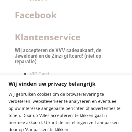
Facebook
Klantenservice
Wij accepteren de VVV cadeaukaart, de
Jewelcard en de Zinzi giftcard! (niet op
reparatie)
VIP Card
Retourneren
Wij vinden uw privacy belangrijk
Betalen & verzendkosten
Wij gebruiken cookies om de browserervaring te
Privacy Policy
verbeteren, websiteverkeer te analyseren en eventueel
Algemene Voorwaarden
op uw interesse aangepaste berichten of advertenties te
tonen. Door op 'Alles accepteren' te klikken gaat u
hiermee akkoord. U kunt de instellingen zelf aanpassen
door op 'Aanpassen' te klikken.