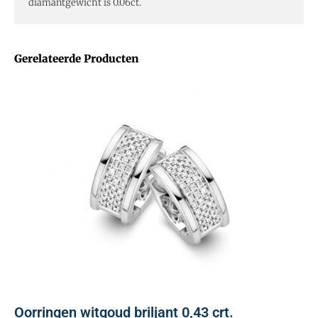
diamantgewicht is 0.06ct.
Gerelateerde Producten
Oorringen witgoud briljant 0,43 crt.