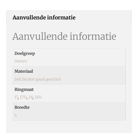
Aanvullende informatie
Aanvullende informatie
Doelgroep
Dames
Materiaal
14K bicolor goud geel/wit
Ringmaat
17
,
17½
,
18
,
18½
Breedte
4