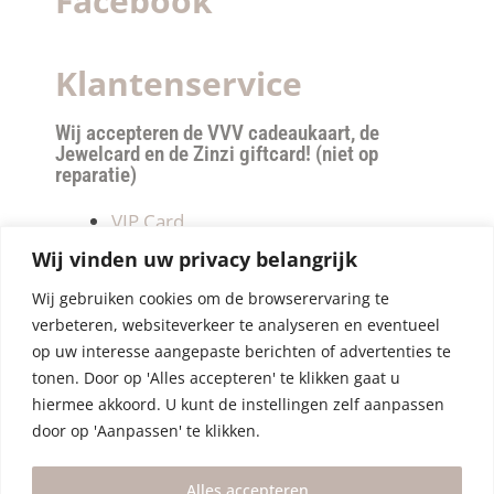
Facebook
Klantenservice
Wij accepteren de VVV cadeaukaart, de
Jewelcard en de Zinzi giftcard! (niet op
reparatie)
VIP Card
Retourneren
Wij vinden uw privacy belangrijk
Betalen & verzendkosten
Wij gebruiken cookies om de browserervaring te
Privacy Policy
verbeteren, websiteverkeer te analyseren en eventueel
Algemene Voorwaarden
op uw interesse aangepaste berichten of advertenties te
tonen. Door op 'Alles accepteren' te klikken gaat u
hiermee akkoord. U kunt de instellingen zelf aanpassen
door op 'Aanpassen' te klikken.
Alles accepteren