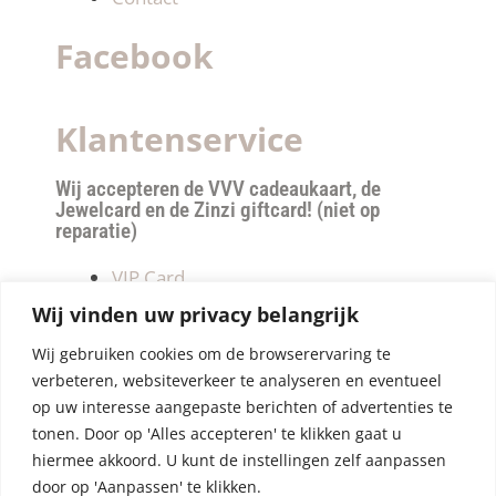
Facebook
Klantenservice
Wij accepteren de VVV cadeaukaart, de
Jewelcard en de Zinzi giftcard! (niet op
reparatie)
VIP Card
Retourneren
Wij vinden uw privacy belangrijk
Betalen & verzendkosten
Wij gebruiken cookies om de browserervaring te
Privacy Policy
verbeteren, websiteverkeer te analyseren en eventueel
Algemene Voorwaarden
op uw interesse aangepaste berichten of advertenties te
tonen. Door op 'Alles accepteren' te klikken gaat u
hiermee akkoord. U kunt de instellingen zelf aanpassen
door op 'Aanpassen' te klikken.