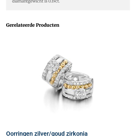
diamantgewicht is 0.19ct.
Gerelateerde Producten
Oorringen zilver/goud zirkonia