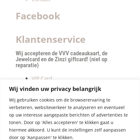
Facebook
Klantenservice
Wij accepteren de VVV cadeaukaart, de
Jewelcard en de Zinzi giftcard! (niet op
reparatie)
VIP Card
Retourneren
Wij vinden uw privacy belangrijk
Betalen & verzendkosten
Wij gebruiken cookies om de browserervaring te
Privacy Policy
verbeteren, websiteverkeer te analyseren en eventueel
Algemene Voorwaarden
op uw interesse aangepaste berichten of advertenties te
tonen. Door op 'Alles accepteren' te klikken gaat u
hiermee akkoord. U kunt de instellingen zelf aanpassen
door op 'Aanpassen' te klikken.