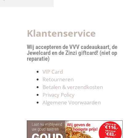
Klantenservice
Wij accepteren de VVV cadeaukaart, de
Jewelcard en de Zinzi giftcard! (niet op
reparatie)
VIP Card
Retourneren
Betalen & verzendkosten
Privacy Policy
Algemene Voorwaarden