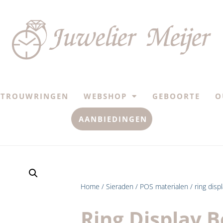
TROUWRINGEN
WEBSHOP
GEBOORTE
O
AANBIEDINGEN
Home
/
Sieraden
/
POS materialen
/ ring disp
Ring Display B