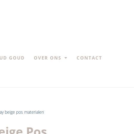
UD GOUD
OVER ONS
CONTACT
lay beige pos materialen
eige Pos