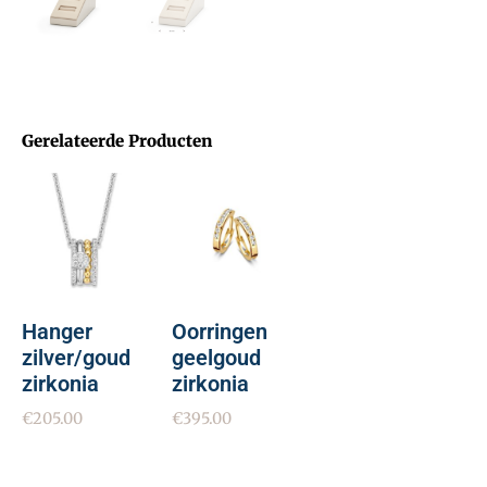
Gerelateerde Producten
Hanger
Oorringen
zilver/goud
geelgoud
zirkonia
zirkonia
€
205.00
€
395.00