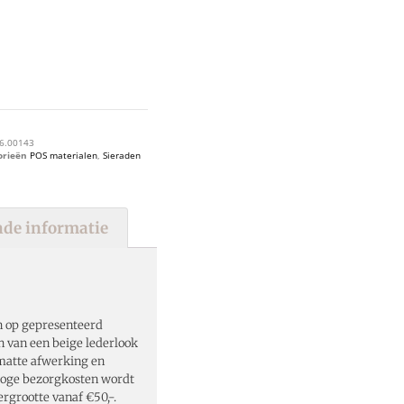
6.00143
orieën
POS materialen
,
Sieraden
de informatie
n op gepresenteerd
n van een beige lederlook
matte afwerking en
hoge bezorgkosten wordt
ergrootte vanaf €50,-.