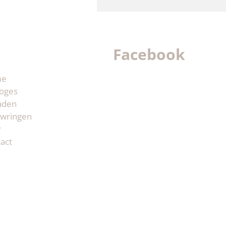
Facebook
me
oges
aden
wringen
r
act