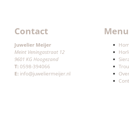
Contact
Menu
Juwelier Meijer
Ho
Meint Veningastraat 12
Horl
9601 KG Hoogezand
Sier
T:
0598-394066
Trou
E:
info@juweliermeijer.nl
Ove
Cont