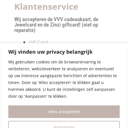
Klantenservice
Wij accepteren de VVV cadeaukaart, de
Jewelcard en de Zinzi giftcard! (niet op
reparatie)
VIP Card
Retourneren
Wij vinden uw privacy belangrijk
Betalen & verzendkosten
Wij gebruiken cookies om de browserervaring te
Privacy Policy
verbeteren, websiteverkeer te analyseren en eventueel
Algemene Voorwaarden
op uw interesse aangepaste berichten of advertenties te
tonen. Door op 'Alles accepteren' te klikken gaat u
hiermee akkoord. U kunt de instellingen zelf aanpassen
door op 'Aanpassen' te klikken.
Alles accepteren
Aanpassen