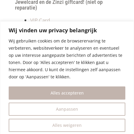
Jewelcard en de Zinzi giftcard! (niet op
reparatie)
VIP Card
Retourneren
Wij vinden uw privacy belangrijk
Betalen & verzendkosten
Wij gebruiken cookies om de browserervaring te
Privacy Policy
verbeteren, websiteverkeer te analyseren en eventueel
Algemene Voorwaarden
op uw interesse aangepaste berichten of advertenties te
tonen. Door op 'Alles accepteren' te klikken gaat u
hiermee akkoord. U kunt de instellingen zelf aanpassen
door op 'Aanpassen' te klikken.
Alles accepteren
Aanpassen
Alles weigeren