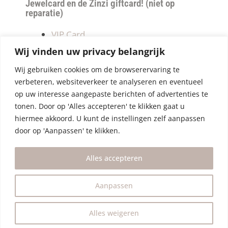
Jewelcard en de Zinzi giftcard! (niet op
reparatie)
VIP Card
Retourneren
Wij vinden uw privacy belangrijk
Betalen & verzendkosten
Wij gebruiken cookies om de browserervaring te
Privacy Policy
verbeteren, websiteverkeer te analyseren en eventueel
Algemene Voorwaarden
op uw interesse aangepaste berichten of advertenties te
tonen. Door op 'Alles accepteren' te klikken gaat u
hiermee akkoord. U kunt de instellingen zelf aanpassen
door op 'Aanpassen' te klikken.
Alles accepteren
Aanpassen
Alles weigeren