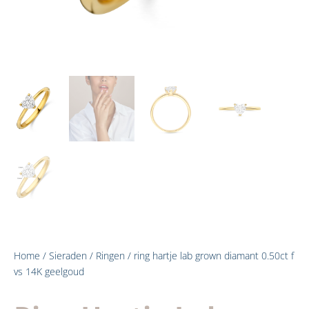
Home
/
Sieraden
/
Ringen
/ ring hartje lab grown diamant 0.50ct f
vs 14K geelgoud