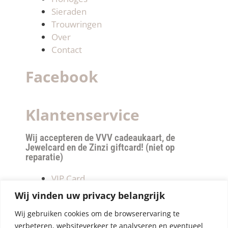
Sieraden
Trouwringen
Over
Contact
Facebook
Klantenservice
Wij accepteren de VVV cadeaukaart, de
Jewelcard en de Zinzi giftcard! (niet op
reparatie)
VIP Card
Retourneren
Wij vinden uw privacy belangrijk
Betalen & verzendkosten
Wij gebruiken cookies om de browserervaring te
Privacy Policy
verbeteren, websiteverkeer te analyseren en eventueel