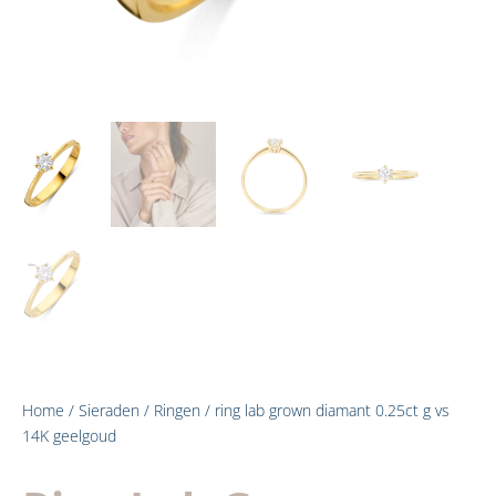
Home
/
Sieraden
/
Ringen
/ ring lab grown diamant 0.25ct g vs
14K geelgoud