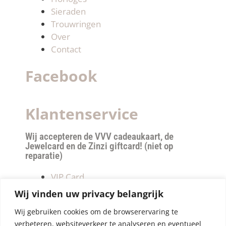
Sieraden
Trouwringen
Over
Contact
Facebook
Klantenservice
Wij accepteren de VVV cadeaukaart, de
Jewelcard en de Zinzi giftcard! (niet op
reparatie)
VIP Card
Retourneren
Wij vinden uw privacy belangrijk
Betalen & verzendkosten
Wij gebruiken cookies om de browserervaring te
Privacy Policy
verbeteren, websiteverkeer te analyseren en eventueel