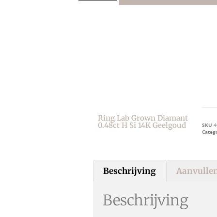
Ring Lab Grown Diamant
0.48ct H Si 14K Geelgoud
SKU
4
Categ
Beschrijving
Aanvullen
Beschrijving