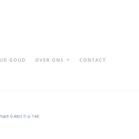
UD GOUD
OVER ONS
CONTACT
amant 0.48ct h si 14K