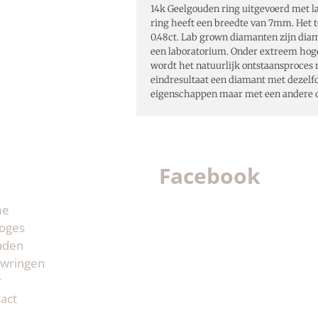
14k Geelgouden ring uitgevoerd met l
ring heeft een breedte van 7mm. Het 
0.48ct. Lab grown diamanten zijn diam
een laboratorium. Onder extreem hog
wordt het natuurlijk ontstaansproces 
eindresultaat een diamant met dezel
eigenschappen maar met een andere 
Facebook
me
oges
aden
wringen
r
act