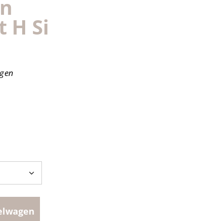
wn
 H Si
agen
elwagen