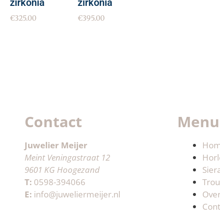
zirkonia
zirkonia
€
325.00
€
395.00
Contact
Menu
Juwelier Meijer
Ho
Meint Veningastraat 12
Horl
9601 KG Hoogezand
Sier
T:
0598-394066
Trou
E:
info@juweliermeijer.nl
Ove
Cont