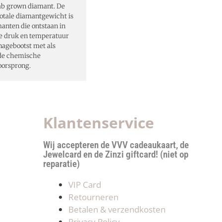
ab grown diamant. De
totale diamantgewicht is
anten die ontstaan in
e druk en temperatuur
nagebootst met als
fde chemische
oorsprong.
Klantenservice
Wij accepteren de VVV cadeaukaart, de
Jewelcard en de Zinzi giftcard! (niet op
reparatie)
VIP Card
Retourneren
Betalen & verzendkosten
Privacy Policy