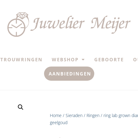
TROUWRINGEN
WEBSHOP
GEBOORTE
O
AANBIEDINGEN
Home
/
Sieraden
/
Ringen
/ ring lab grown di
geelgoud