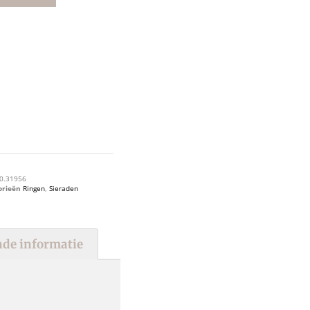
0.31956
orieën
Ringen
,
Sieraden
de informatie