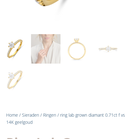
Home
/
Sieraden
/
Ringen
/ ring lab grown diamant 0.71ct f vs
14K geelgoud