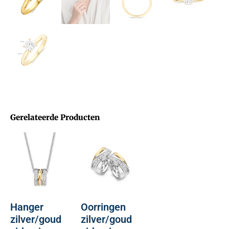
Gerelateerde Producten
Hanger
Oorringen
zilver/goud
zilver/goud