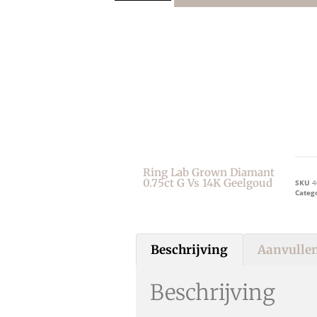
Ring Lab Grown Diamant
0.75ct G Vs 14K Geelgoud
SKU
4
Categ
Beschrijving
Aanvullen
Beschrijving