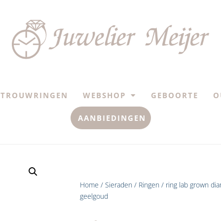
TROUWRINGEN
WEBSHOP
GEBOORTE
O
AANBIEDINGEN
Home
/
Sieraden
/
Ringen
/ ring lab grown di
geelgoud