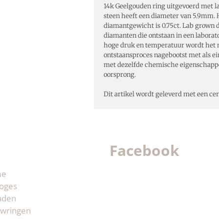
14k Geelgouden ring uitgevoerd met l
steen heeft een diameter van 5.9mm. H
diamantgewicht is 0.75ct. Lab grown 
diamanten die ontstaan in een labora
hoge druk en temperatuur wordt het n
ontstaansproces nagebootst met als e
met dezelfde chemische eigenschapp
oorsprong.
Dit artikel wordt geleverd met een
cer
Facebook
me
oges
aden
wringen