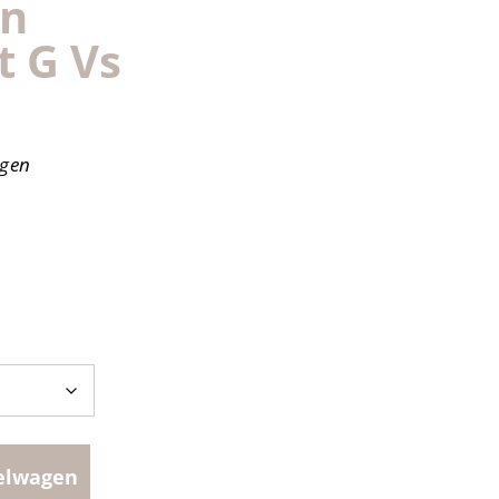
wn
t G Vs
agen
elwagen