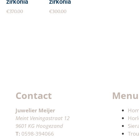
zirkonia
zirkonia
€
370.00
€
300.00
Contact
Menu
Juwelier Meijer
Ho
Meint Veningastraat 12
Horl
9601 KG Hoogezand
Sier
T:
0598-394066
Trou