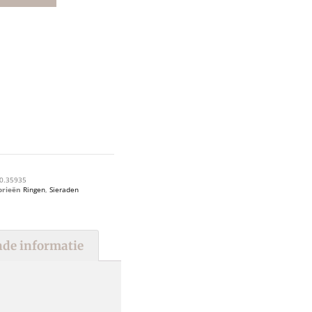
0.35935
orieën
Ringen
,
Sieraden
de informatie