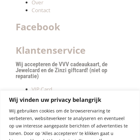
Over
Contact
Facebook
Klantenservice
Wij accepteren de VVV cadeaukaart, de
Jewelcard en de Zinzi giftcard! (niet op
reparatie)
VIP Card
Retourneren
Wij vinden uw privacy belangrijk
Betalen & verzendkosten
Wij gebruiken cookies om de browserervaring te
Privacy Policy
verbeteren, websiteverkeer te analyseren en eventueel
Algemene Voorwaarden
op uw interesse aangepaste berichten of advertenties te
tonen. Door op 'Alles accepteren' te klikken gaat u