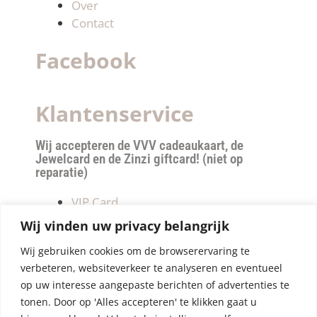
Over
Contact
Facebook
Klantenservice
Wij accepteren de VVV cadeaukaart, de
Jewelcard en de Zinzi giftcard! (niet op
reparatie)
VIP Card
Retourneren
Wij vinden uw privacy belangrijk
Betalen & verzendkosten
Wij gebruiken cookies om de browserervaring te
Privacy Policy
verbeteren, websiteverkeer te analyseren en eventueel
Algemene Voorwaarden
op uw interesse aangepaste berichten of advertenties te
tonen. Door op 'Alles accepteren' te klikken gaat u