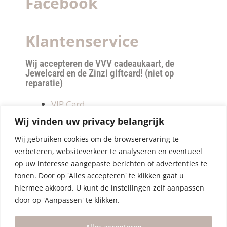
Facebook
Klantenservice
Wij accepteren de VVV cadeaukaart, de
Jewelcard en de Zinzi giftcard! (niet op
reparatie)
VIP Card
Retourneren
Wij vinden uw privacy belangrijk
Betalen & verzendkosten
Wij gebruiken cookies om de browserervaring te
Privacy Policy
verbeteren, websiteverkeer te analyseren en eventueel
Algemene Voorwaarden
op uw interesse aangepaste berichten of advertenties te
tonen. Door op 'Alles accepteren' te klikken gaat u
hiermee akkoord. U kunt de instellingen zelf aanpassen
door op 'Aanpassen' te klikken.