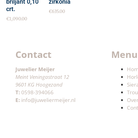
briljant 0,10
zirkonia
crt.
€
635.00
€
1,090.00
Contact
Menu
Juwelier Meijer
Ho
Meint Veningastraat 12
Horl
9601 KG Hoogezand
Sier
T:
0598-394066
Trou
E:
info@juweliermeijer.nl
Ove
Cont