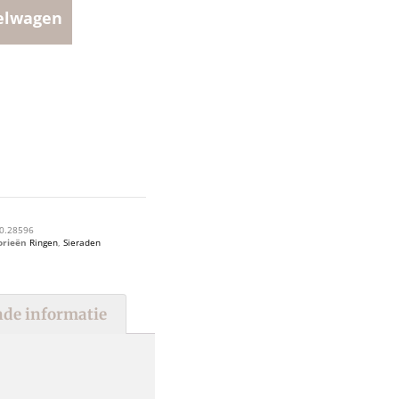
elwagen
0.28596
orieën
Ringen
,
Sieraden
de informatie