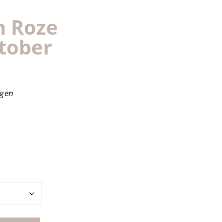
n Roze
tober
agen