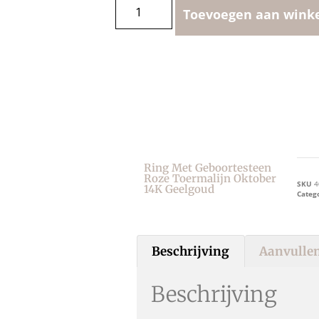
Toevoegen aan wink
Ring Met Geboortesteen
Roze Toermalijn Oktober
SKU
4
14K Geelgoud
Categ
Beschrijving
Aanvullen
Beschrijving