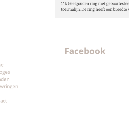
14k Geelgouden ring met geboortestee
toermalijn. De ring heeft een breedte
Facebook
me
oges
aden
wringen
r
act