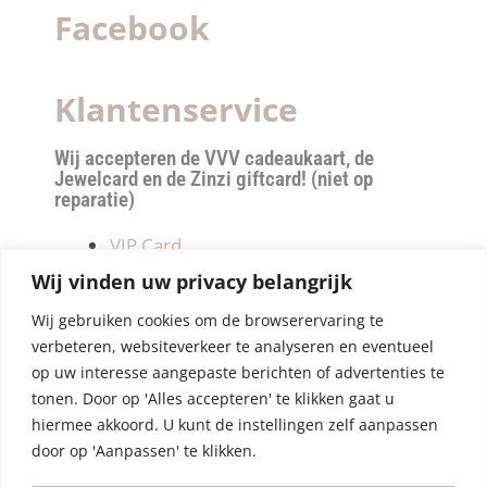
Facebook
Klantenservice
Wij accepteren de VVV cadeaukaart, de
Jewelcard en de Zinzi giftcard! (niet op
reparatie)
VIP Card
Retourneren
Wij vinden uw privacy belangrijk
Betalen & verzendkosten
Wij gebruiken cookies om de browserervaring te
Privacy Policy
verbeteren, websiteverkeer te analyseren en eventueel
Algemene Voorwaarden
op uw interesse aangepaste berichten of advertenties te
tonen. Door op 'Alles accepteren' te klikken gaat u
hiermee akkoord. U kunt de instellingen zelf aanpassen
door op 'Aanpassen' te klikken.