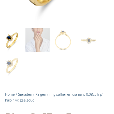
Home
/
Sieraden
/
Ringen
/ ring saffier en diamant 0.08ct h p1
halo 14K geelgoud