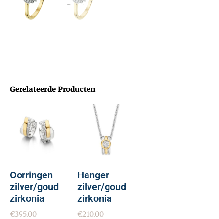
Gerelateerde Producten
Oorringen
Hanger
zilver/goud
zilver/goud
zirkonia
zirkonia
€
395.00
€
210.00