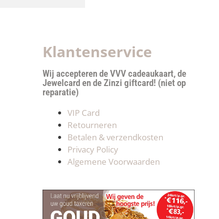
Klantenservice
Wij accepteren de VVV cadeaukaart, de
Jewelcard en de Zinzi giftcard! (niet op
reparatie)
VIP Card
Retourneren
Betalen & verzendkosten
Privacy Policy
Algemene Voorwaarden