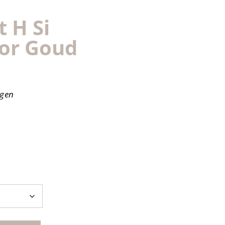
 H Si
lor Goud
agen