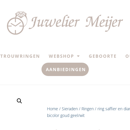
TROUWRINGEN
WEBSHOP
GEBOORTE
O
AANBIEDINGEN
Home
/
Sieraden
/
Ringen
/ ring saffier en di
bicolor goud geel/wit