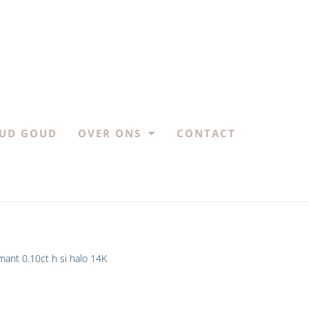
UD GOUD
OVER ONS
CONTACT
amant 0.10ct h si halo 14K