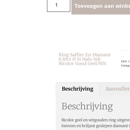
Toevoegen aan wink
Ring Saffier En Diamant
0.10ct H Si Halo 14K
SKU
4
Bicolor Goud Geel/wit
Categ
Beschrijving
Aanvullen
Beschrijving
Bicolor geel en witgouden ring uitgev
6x4mm en briljant geslepen diamant 0.