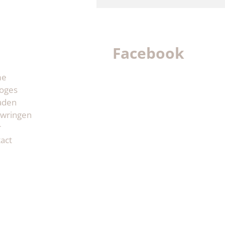
Facebook
me
oges
aden
wringen
r
act