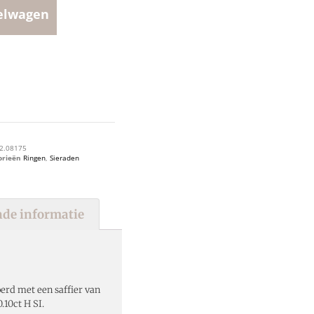
elwagen
2.08175
orieën
Ringen
,
Sieraden
de informatie
oerd met een saffier van
10ct H SI.