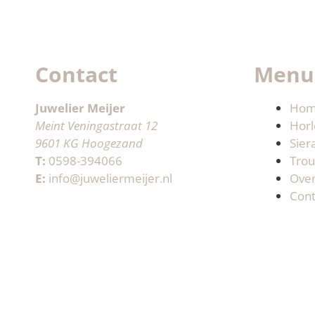
Contact
Menu
Juwelier Meijer
Ho
Meint Veningastraat 12
Horl
9601 KG Hoogezand
Sier
T:
0598-394066
Trou
E:
info@juweliermeijer.nl
Ove
Cont