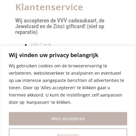
Klantenservice
Wij accepteren de VVV cadeaukaart, de
Jewelcard en de Zinzi giftcard! (niet op
reparatie)
VIP Card
Retourneren
Wij vinden uw privacy belangrijk
Betalen & verzendkosten
Wij gebruiken cookies om de browserervaring te
Privacy Policy
verbeteren, websiteverkeer te analyseren en eventueel
Algemene Voorwaarden
op uw interesse aangepaste berichten of advertenties te
tonen. Door op 'Alles accepteren' te klikken gaat u
hiermee akkoord. U kunt de instellingen zelf aanpassen
door op 'Aanpassen' te klikken.
Alles accepteren
Aanpassen