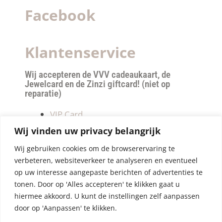
Facebook
Klantenservice
Wij accepteren de VVV cadeaukaart, de
Jewelcard en de Zinzi giftcard! (niet op
reparatie)
VIP Card
Retourneren
Wij vinden uw privacy belangrijk
Betalen & verzendkosten
Wij gebruiken cookies om de browserervaring te
Privacy Policy
verbeteren, websiteverkeer te analyseren en eventueel
Algemene Voorwaarden
op uw interesse aangepaste berichten of advertenties te
tonen. Door op 'Alles accepteren' te klikken gaat u
hiermee akkoord. U kunt de instellingen zelf aanpassen
door op 'Aanpassen' te klikken.