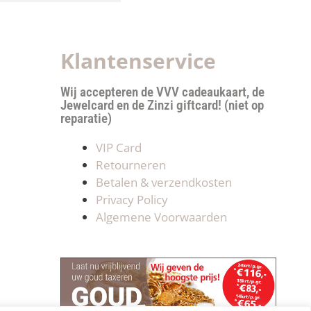
Klantenservice
Wij accepteren de VVV cadeaukaart, de
Jewelcard en de Zinzi giftcard! (niet op
reparatie)
VIP Card
Retourneren
Betalen & verzendkosten
Privacy Policy
Algemene Voorwaarden