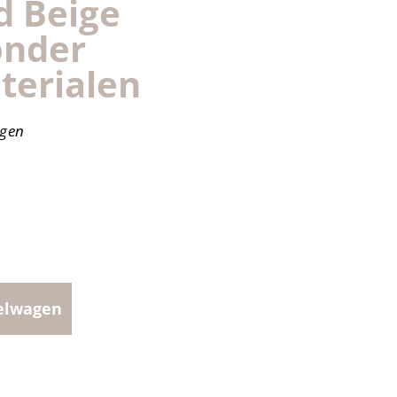
d Beige
onder
terialen
agen
elwagen