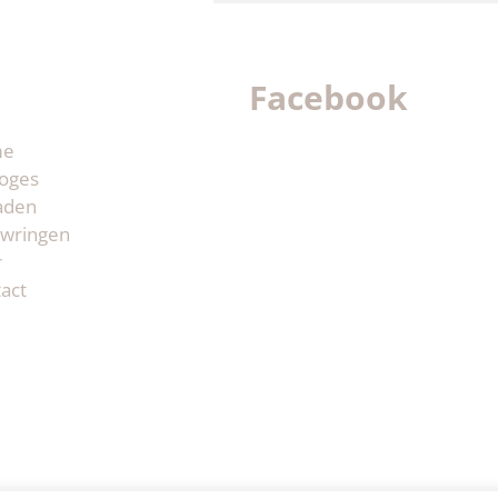
Facebook
me
oges
aden
wringen
r
act