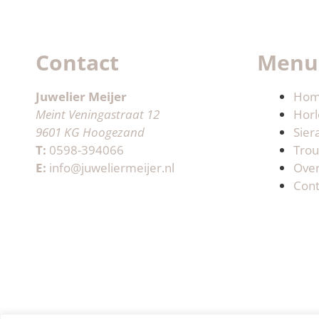
Contact
Menu
Juwelier Meijer
Ho
Meint Veningastraat 12
Horl
9601 KG Hoogezand
Sier
T:
0598-394066
Trou
E:
info@juweliermeijer.nl
Ove
Cont