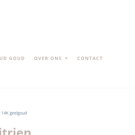
UD GOUD
OVER ONS
CONTACT
en 14K geelgoud
itrien