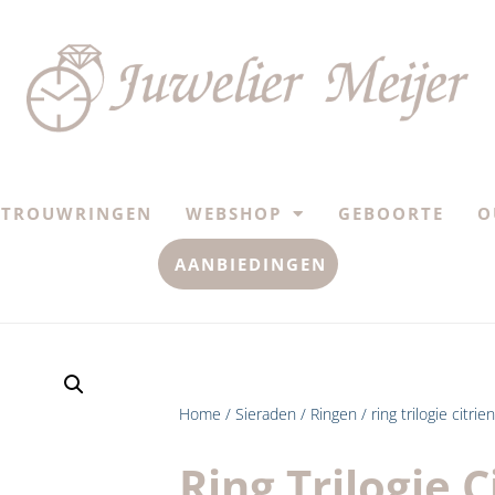
TROUWRINGEN
WEBSHOP
GEBOORTE
O
AANBIEDINGEN
Home
/
Sieraden
/
Ringen
/ ring trilogie citri
Ring Trilogie C