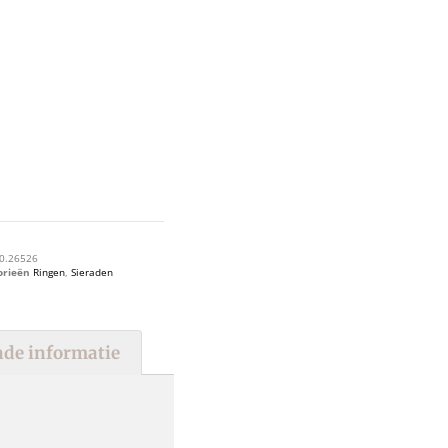
0.26526
orieën
Ringen
,
Sieraden
de informatie