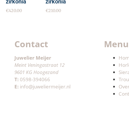
zirkonia
zirkonia
€
420.00
€
210.00
Contact
Menu
Juwelier Meijer
Ho
Meint Veningastraat 12
Horl
9601 KG Hoogezand
Sier
T:
0598-394066
Trou
E:
info@juweliermeijer.nl
Ove
Cont