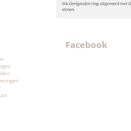
14k Geelgouden ring uitgevoerd met dr
stenen.
Facebook
me
oges
aden
wringen
r
act