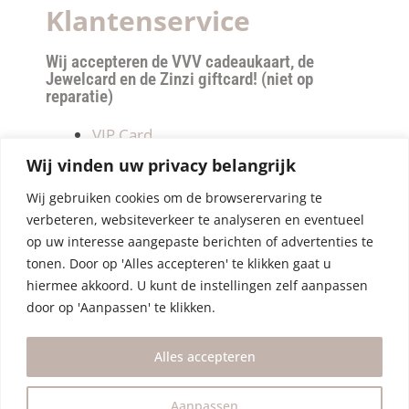
Klantenservice
Wij accepteren de VVV cadeaukaart, de
Jewelcard en de Zinzi giftcard! (niet op
reparatie)
VIP Card
Retourneren
Wij vinden uw privacy belangrijk
Betalen & verzendkosten
Wij gebruiken cookies om de browserervaring te
Privacy Policy
verbeteren, websiteverkeer te analyseren en eventueel
Algemene Voorwaarden
op uw interesse aangepaste berichten of advertenties te
tonen. Door op 'Alles accepteren' te klikken gaat u
hiermee akkoord. U kunt de instellingen zelf aanpassen
door op 'Aanpassen' te klikken.
Alles accepteren
Aanpassen