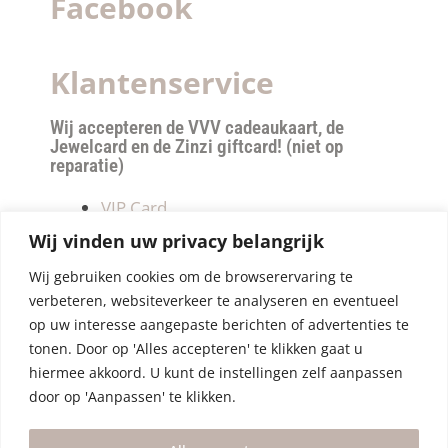
Facebook
Klantenservice
Wij accepteren de VVV cadeaukaart, de
Jewelcard en de Zinzi giftcard! (niet op
reparatie)
VIP Card
Retourneren
Wij vinden uw privacy belangrijk
Betalen & verzendkosten
Wij gebruiken cookies om de browserervaring te
Privacy Policy
verbeteren, websiteverkeer te analyseren en eventueel
Algemene Voorwaarden
op uw interesse aangepaste berichten of advertenties te
tonen. Door op 'Alles accepteren' te klikken gaat u
hiermee akkoord. U kunt de instellingen zelf aanpassen
door op 'Aanpassen' te klikken.