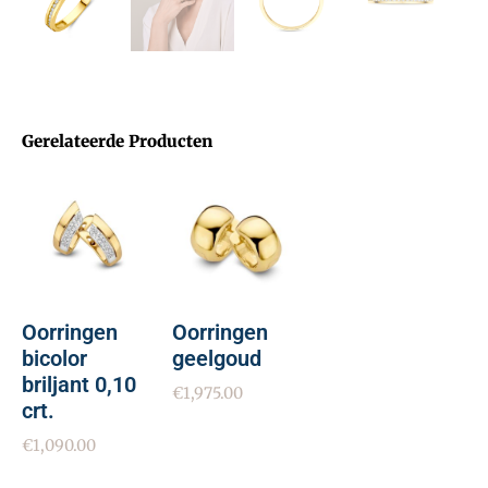
Gerelateerde Producten
Oorringen
Oorringen
bicolor
geelgoud
briljant 0,10
€
1,975.00
crt.
€
1,090.00