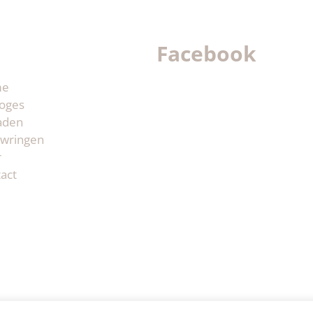
Facebook
me
oges
aden
wringen
r
act