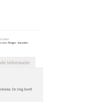
0.33451
orieën
Ringen
,
Sieraden
de informatie
rkonia. De ring heeft