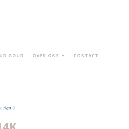
UD GOUD
OVER ONS
CONTACT
 geelgoud
14K