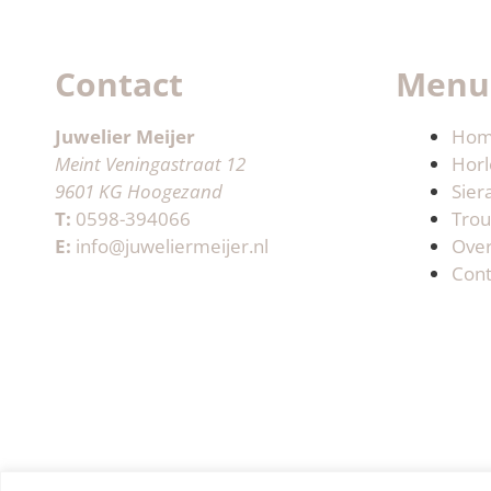
Contact
Menu
Juwelier Meijer
Ho
Meint Veningastraat 12
Horl
9601 KG Hoogezand
Sier
T:
0598-394066
Trou
E:
info@juweliermeijer.nl
Ove
Cont