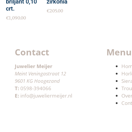
briljant 0,10
zirkonia
crt.
€
205.00
€
1,090.00
Contact
Menu
Juwelier Meijer
Ho
Meint Veningastraat 12
Horl
9601 KG Hoogezand
Sier
T:
0598-394066
Trou
E:
info@juweliermeijer.nl
Ove
Cont