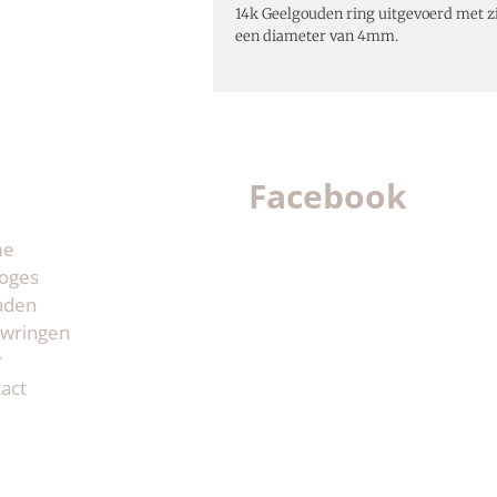
14k Geelgouden ring uitgevoerd met zi
een diameter van 4mm.
Facebook
me
oges
aden
wringen
r
act