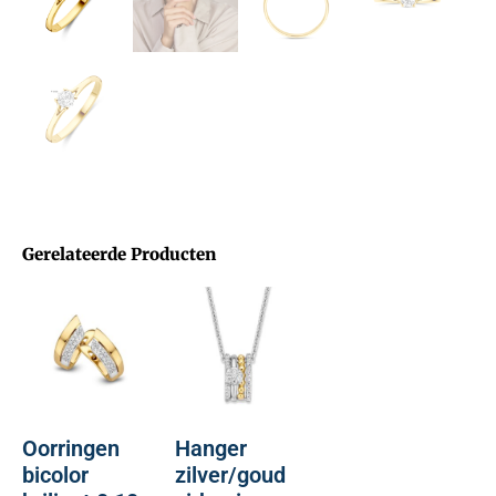
Gerelateerde Producten
Oorringen
Hanger
bicolor
zilver/goud