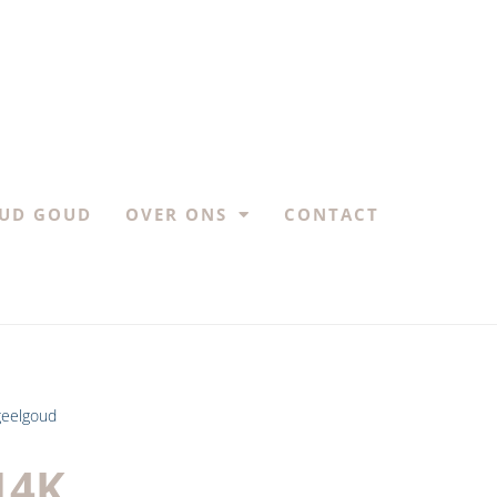
UD GOUD
OVER ONS
CONTACT
 geelgoud
14K