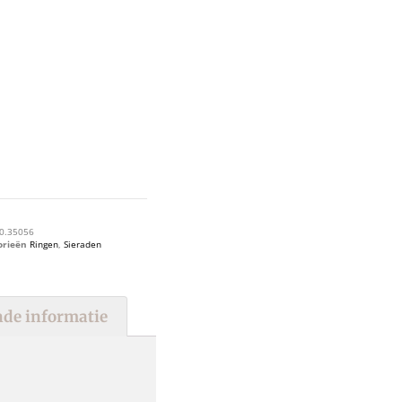
0.35056
orieën
Ringen
,
Sieraden
de informatie